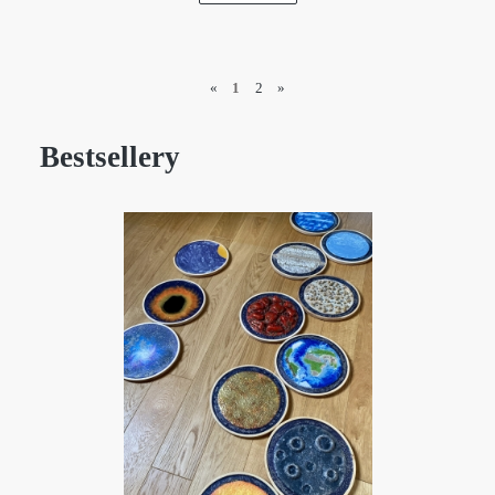
«
1
2
»
Bestsellery