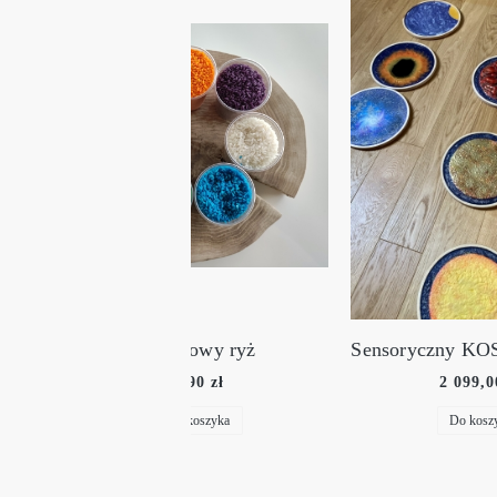
olorowy ryż
Sensoryczny KOSMOS ZESTAW FULL EXCLUSIVE
6,90 zł
2 099,00 zł
Do koszyka
Do koszyka