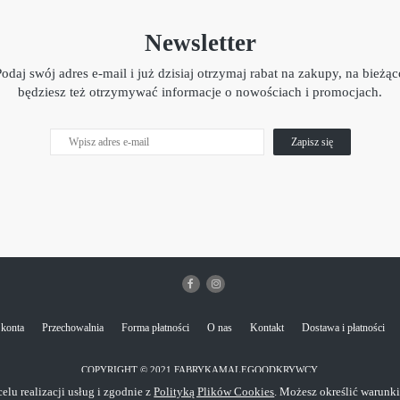
Newsletter
Podaj swój adres e-mail i już dzisiaj otrzymaj rabat na zakupy, na bieżąc
będziesz też otrzymywać informacje o nowościach i promocjach.
Zapisz się
 konta
Przechowalnia
Forma płatności
O nas
Kontakt
Dostawa i płatności
COPYRIGHT © 2021 FABRYKAMALEGOODKRYWCY.
elu realizacji usług i zgodnie z
Polityką Plików Cookies
. Możesz określić warunk