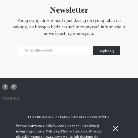
Newsletter
Podaj swój adres e-mail i już dzisiaj otrzymaj rabat na
zakupy, na bieżąco będziesz też otrzymywać informacje o
nowościach i promocjach.
Zapisz się
STOPKA
COPYRIGHT © 2021 FABRYKAMALEGOODKRYWCY.
Strona korzysta z plików cookies w celu realizacji
Pokaż pełną wersję strony
usług i zgodnie z
Polityką Plików Cookies
. Możesz
określić warunki przechowywania lub dostępu do