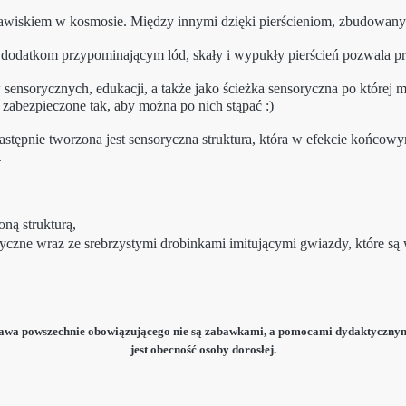
jawiskiem w kosmosie. Między innymi dzięki pierścieniom, zbudowany
dodatkom przypominającym lód, skały i wypukły pierścień pozwala prze
nsorycznych, edukacji, a także jako ścieżka sensoryczna po której mo
zabezpieczone tak, aby można po nich stąpać :)
astępnie tworzona jest sensoryczna struktura, która w efekcie końcowy
.
oną strukturą,
tyczne wraz ze srebrzystymi drobinkami imitującymi gwiazdy, które 
rawa powszechnie obowiązującego nie są zabawkami, a pomocami dydaktyczny
jest obecność osoby dorosłej.