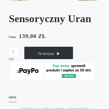
Sensoryczny Uran
139,00 ZŁ
Cena:
Do koszyka
szt.
OPIS
"
Cześć, to ja, lodowy gigant o imieniu Uran